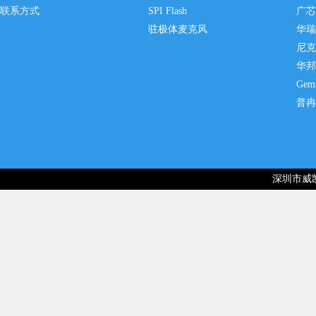
联系方式
SPI Flash
广芯
驻极体麦克风
华瑞
尼克
华邦
Gem
普冉
深圳市威